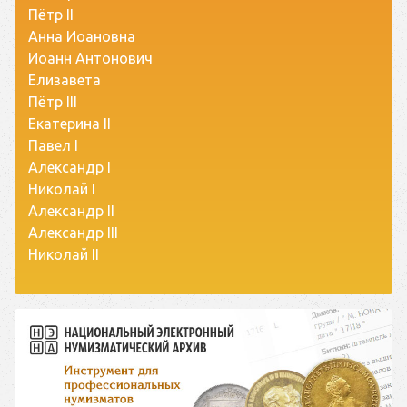
Пётр II
Анна Иоановна
Иоанн Антонович
Елизавета
Пётр III
Екатерина II
Павел I
Александр I
Николай I
Александр II
Александр III
Николай II