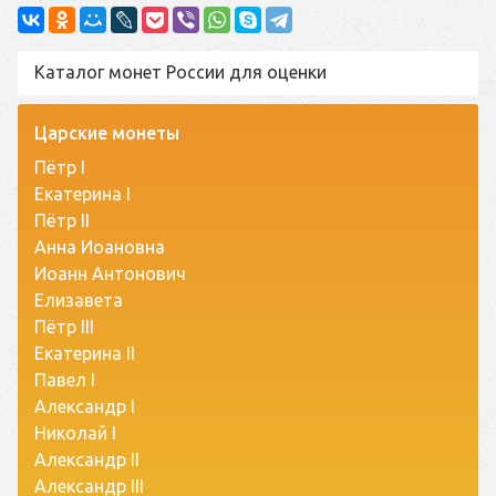
Каталог монет России для оценки
Царские монеты
Пётр I
Екатерина I
Пётр II
Анна Иоановна
Иоанн Антонович
Елизавета
Пётр III
Екатерина II
Павел I
Александр I
Николай I
Александр II
Александр III